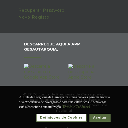
Recuperar Password
Novo Registo
DESCARREGUE AQUI A APP
GESAUTARQUIA,
© 2026 Junta de Freguesia de Carregueira.
A Junta de Freguesia de Carregueira utiliza cookies para melhorar a
Todos os direitos reservados |
Termos e
sua experiência de navegação e para fins estatísticos. Ao navegar
Condições
|
*
Chamada para a rede/móvel fixa
está a consentir a sua utilização.
Termos e Condições
nacional
Definiçoes de Cookies
Aceitar