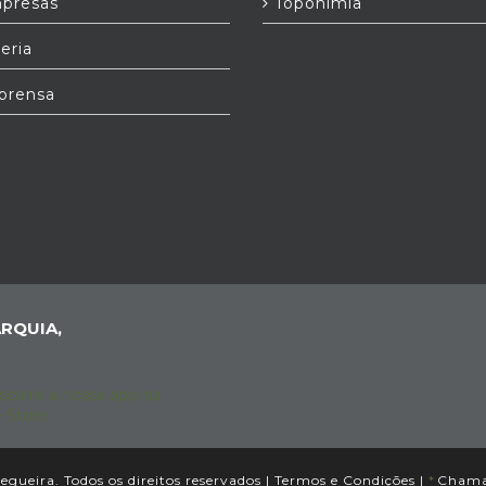
presas
Toponímia
eria
prensa
RQUIA,
gueira. Todos os direitos reservados |
Termos e Condições
|
*
Chamad