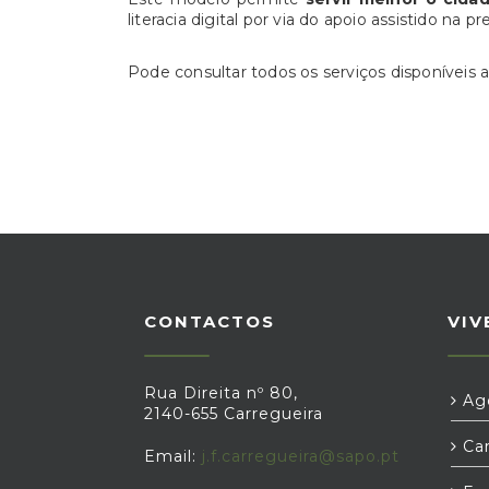
literacia digital por via do apoio assistido na p
Pode consultar todos os serviços disponíveis 
CONTACTOS
VIV
Rua Direita nº 80,
Age
2140-655 Carregueira
Car
Email:
j.f.carregueira@sapo.pt