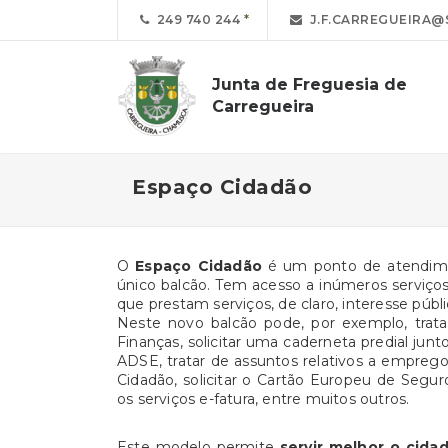
249 740 244
J.F.CARREGUEIRA@
Junta de Freguesia de
Carregueira
Espaço Cidadão
O
Espaço Cidadão
é um ponto de atendime
único balcão. Tem acesso a inúmeros serviços 
que prestam serviços, de claro, interesse públi
Neste novo balcão pode, por exemplo, trata
Finanças, solicitar uma caderneta predial junt
ADSE, tratar de assuntos relativos a emprego
Cidadão, solicitar o Cartão Europeu de Seguro
os serviços e-fatura, entre muitos outros.
Este modelo permite
servir melhor o cida