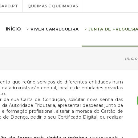
SAPO.PT
QUEIMAS E QUEIMADAS
INÍCIO
VIVER CARREGUEIRA
JUNTA DE FREGUESI
Início
nto que reúne serviços de diferentes entidades num
da administração central, local e de entidades privadas
co.
r da sua Carta de Condução, solicitar nova senha das
o da Autoridade Tributária, apresentar despesas junto da
 e formação profissional, alterar a morada do Cartão de
 de Doença, pedir o seu Certificado Digital, ou realizar
dão, de forma mais
rápida e próxima
, promovendo a