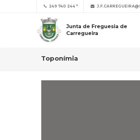
249 740 244
J.F.CARREGUEIRA@
Junta de Freguesia de
Carregueira
Toponímia