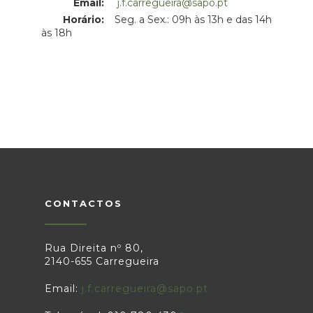
Email:
j.f.carregueira@sapo.pt
Horário:
Seg. a Sex.: 09h às 13h e das 14h
às 18h
CONTACTOS
Rua Direita nº 80,
2140-655 Carregueira
Email:
j.f.carregueira@sapo.pt