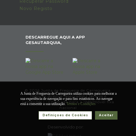
Recuperar Password
Novo Registo
DESCARREGUE AQUI A APP
GESAUTARQUIA,
© 2026 Junta de Freguesia de Carregueira.
A Junta de Freguesia de Carregueira utiliza cookies para melhorar a
Todos os direitos reservados |
Termos e
sua experiência de navegação e para fins estatísticos. Ao navegar
Condições
|
*
Chamada para a rede/móvel fixa
está a consentir a sua utilização.
Termos e Condições
nacional
Definiçoes de Cookies
Aceitar
Desenvolvido por: