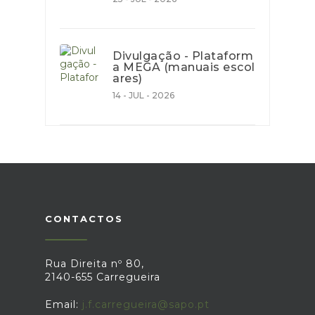
Divulgação - Plataform
a MEGA (manuais escol
ares)
14 - JUL - 2026
CONTACTOS
Rua Direita nº 80,
2140-655 Carregueira
Email:
j.f.carregueira@sapo.pt