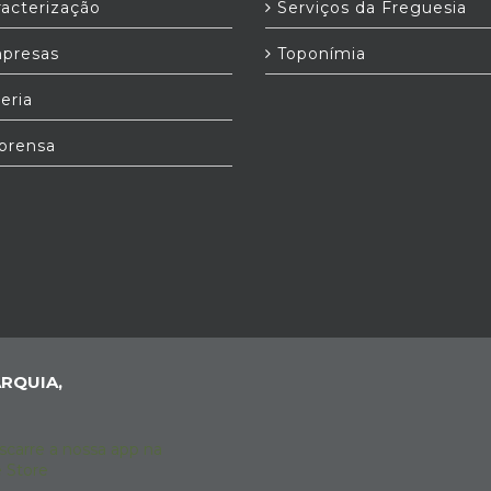
acterização
Serviços da Freguesia
presas
Toponímia
eria
prensa
RQUIA,