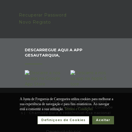
Recuperar Password
Novo Registo
DESCARREGUE AQUI A APP
GESAUTARQUIA,
A Junta de Freguesia de Carregueira utiliza cookies para melhorar a
© 2026 Junta de Freguesia de Carregueira.
sua experiência de navegação e para fins estatísticos. Ao navegar
Todos os direitos reservados |
Termos e Condiçõe
está a consentir a sua utilização.
Termos e Condições
s
|
*
Chamada para a rede/móvel fixa nacional
Definiçoes de Cookies
Aceitar
Desenvolvido por: