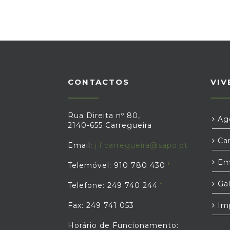
CONTACTOS
VIV
Rua Direita nº 80,
Age
2140-655 Carregueira
Car
Email:
j.f.carregueira@sapo.pt
Em
Telemóvel: 910 780 430
Gal
Telefone: 249 740 244
Fax: 249 741 053
Im
Horário de Funcionamento: