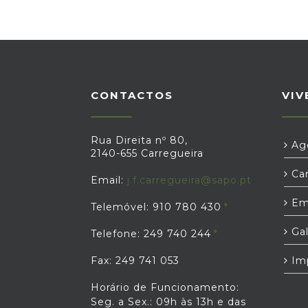
CONTACTOS
VIV
Rua Direita nº 80,
Age
2140-655 Carregueira
Car
Email:
j.f.carregueira@sapo.pt
Em
Telemóvel: 910 780 430
Gal
Telefone: 249 740 244
Fax: 249 741 053
Im
Horário de Funcionamento:
Seg. a Sex.: 09h às 13h e das