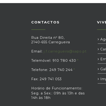
CONTACTOS
VIV
Rua Direita nº 80,
Age
2140-655 Carregueira
Car
Email:
j.f.carregueira@sapo.pt
Em
Telemóvel: 910 780 430
Gal
Telefone: 249 740 244
Fax: 249 741 053
Im
Horário de Funcionamento:
Seg. a Sex.: 09h às 13h e das
14h às 18h