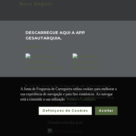
Novo Registo
DESCARREGUE AQUI A APP
GESAUTARQUIA,
© 2026 Junta de Freguesia de Carregueira.
A Junta de Freguesia de Carregueira utiliza cookies para melhorar a
Todos os direitos reservados |
Termos e
sua experiência de navegação e para fins estatísticos. Ao navegar
Condições
|
*
Chamada para a rede/móvel fixa
está a consentir a sua utilização.
Termos e Condições
nacional
Definiçoes de Cookies
Aceitar
Desenvolvido por: